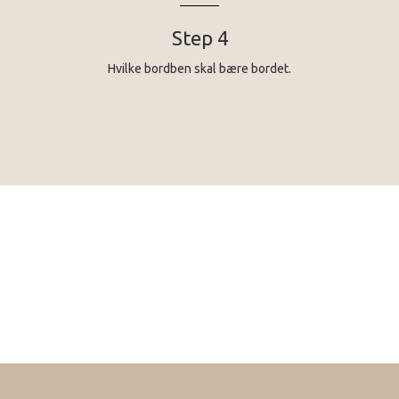
Step 4
Hvilke bordben skal bære bordet.