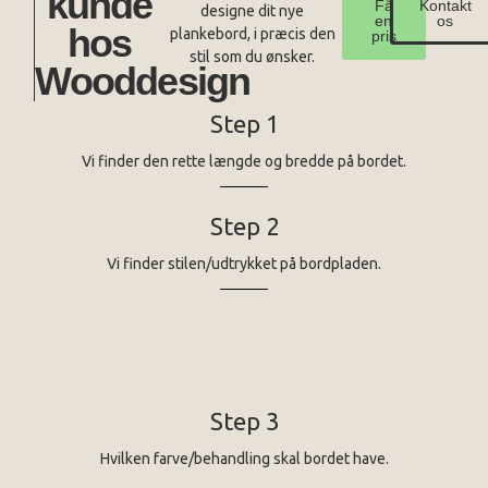
kunde
Få
Kontakt
designe dit nye
en
os
hos
plankebord, i præcis den
pris
stil som du ønsker.
Wooddesign
Step 1
Vi finder den rette længde og bredde på bordet.
Step 2
Vi finder stilen/udtrykket på bordpladen.
Step 3
Hvilken farve/behandling skal bordet have.