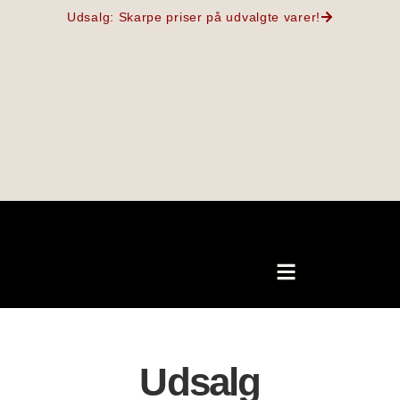
Udsalg: Skarpe priser på udvalgte varer!
Udsalg