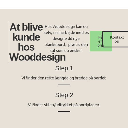
At blive
Hos Wooddesign kan du
selv, i samarbejde med os
kunde
Få
Kontakt
designe dit nye
en
os
hos
plankebord, i præcis den
pris
stil som du ønsker.
Wooddesign
Step 1
Vi finder den rette længde og bredde på bordet.
Step 2
Vi finder stilen/udtrykket på bordpladen.